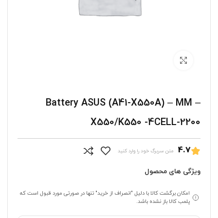
برای بزرگنمایی کلیک کنید
Battery ASUS (A41-X550A) – MM –
X550/K550 -4CELL-2200
4.7
متن سربرگ خود را وارد کنید
ویژگی های محصول
امکان برگشت کالا با دلیل "انصراف از خرید" تنها در صورتی مورد قبول است که
پلمب کالا باز نشده باشد.