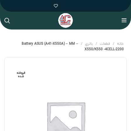
خانه
قطعات
باتري
Battery ASUS (A41-X550A) – MM –
X550/K550 -4CELL-2200
فروخته
شده