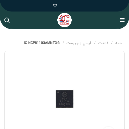
خانه
قطعات
آيسي و چيپست
IC NCP81103AMNTXG