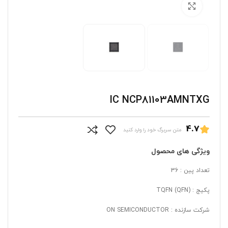
برای بزرگنمایی کلیک کنید
IC NCP81103AMNTXG
4.7
متن سربرگ خود را وارد کنید
ویژگی های محصول
تعداد پین : 36
پکیج : TQFN (QFN)
شرکت سازنده : ON SEMICONDUCTOR