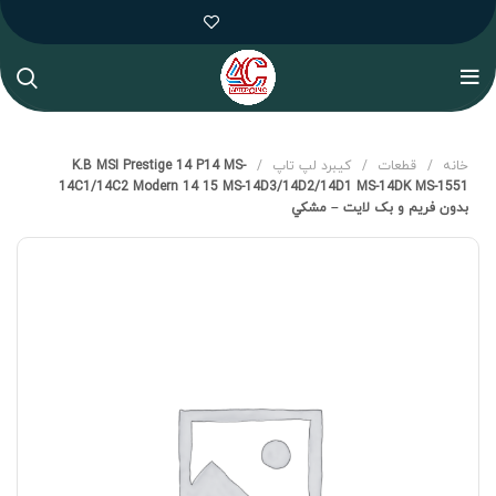
خانه
قطعات
کيبرد لپ تاپ
K.B MSI Prestige 14 P14 MS-
14C1/14C2 Modern 14 15 MS-14D3/14D2/14D1 MS-14DK MS-1551
بدون فريم و بک لايت – مشکي