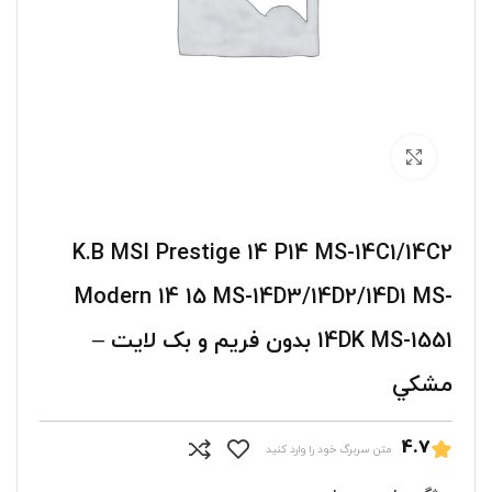
برای بزرگنمایی کلیک کنید
K.B MSI Prestige 14 P14 MS-14C1/14C2
Modern 14 15 MS-14D3/14D2/14D1 MS-
14DK MS-1551 بدون فريم و بک لايت –
مشکي
4.7
متن سربرگ خود را وارد کنید